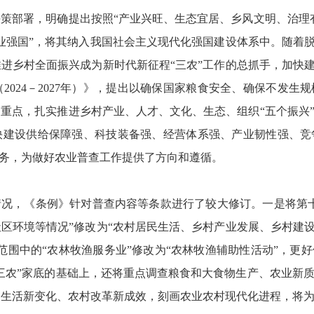
部署，明确提出按照“产业兴旺、生态宜居、乡风文明、治理有
业强国”，将其纳入我国社会主义现代化强国建设体系中。随着脱
进乡村全面振兴成为新时代新征程“三农”工作的总抓手，加快建
（
2024
－
2027
年）》，提出以确保国家粮食安全、确保不发生规
重点，扎实推进乡村产业、人才、文化、生态、组织“五个振兴
快建设供给保障强、科技装备强、经营体系强、产业韧性强、竞
任务，为做好农业普查工作提供了方向和遵循。
况，《条例》针对普查内容等条款进行了较大修订。一是将第十
区环境等情况”修改为“农村居民生活、乡村产业发展、乡村建设
范围中的“农林牧渔服务业”修改为“农林牧渔辅助性活动”，更
三农”家底的基础上，还将重点调查粮食和大食物生产、农业新
民生活新变化、农村改革新成效，刻画农业农村现代化进程，将