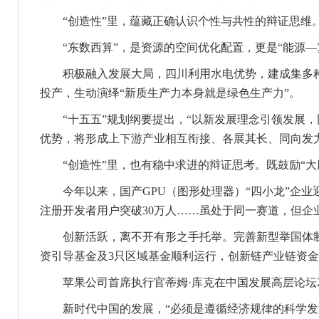
“创造性”里，蕴藏正确认识个性与共性的辩证思维。既
“东数西算”，是资源的空间优化配置，更是“能源—
积极融入发展大局，四川利用水电优势，建成集多种算
投产，生动演绎“新质生产力本身就是绿色生产力”。
“十五五”规划纲要提出，“以新发展理念引领发展，
优势，将形成上下游产业相互衔接、各展其长、同向发
“创造性”里，也有稳中求进的辩证思考。既鼓励“大胆
今年以来，国产GPU（图形处理器）“四小龙”企业迎
注册开发者用户突破30万人……虽处于同一赛道，但企
创新活跃，离不开有形之手托举。完善新型举国体制
资引导基金及3只区域基金顺利运行，创新链产业链资
苹果公司首席执行官蒂姆·库克在中国发展高层论坛2
新时代中国的发展，“必须是遵循经济规律的科学发展