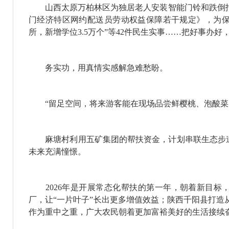
山西太原万柏林区为独居老人安装智能门铃和跌倒报警器
门经济特区网约配送员劳动权益保障若干规定》，为保障
所，新增学位3.5万个”等42件民生实事……把好事办
务实功，用真情实感解急难愁盼。
“留足空间，将来游客能在现场品尝鲜樱桃、泡酸菜。
麻塘村利用五矿集团的帮扶资金，计划串联生态步道与
未来充满憧憬。
2026年是开展常态化帮扶的第一年，朝着新目标，
厂，让“一片叶子”长出更多增值效益；陕西千阳县打
作为重中之重，广大农民朝着更加富裕美好的生活接续